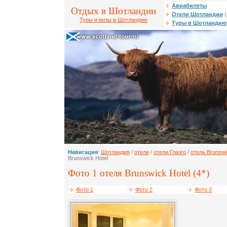
Авиабилеты
Отдых в Шотландии
Отели Шотландии
(
Туры и визы в Шотландию
Туры в Шотландию
Навигация
:
Шотландия
/
отели
/
отели Глазго
/
отель Brunswi
Brunswick Hotel
Фото 1 отеля Brunswick Hotel (4*)
Фото 1
Фото 2
Фото 3