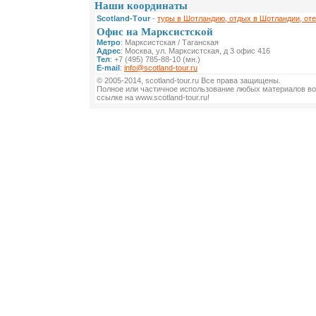
Наши координаты
Scotland-Тour
-
туры в Шотландию, отдых в Шотландии, от
Офис на Марксистской
Метро
: Марксистская / Таганская
Адрес
: Москва, ул. Марксистская, д 3 офис 416
Тел
: +7 (495) 785-88-10 (мн.)
E-mail
:
info@scotland-tour.ru
© 2005-2014, scotland-tour.ru Все права защищены.
Полное или частичное использование любых материалов во
ссылке на www.scotland-tour.ru!