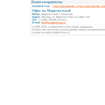
Наши координаты
Scotland-Тour
-
туры в Шотландию, отдых в Шотландии, от
Офис на Марксистской
Метро
: Марксистская / Таганская
Адрес
: Москва, ул. Марксистская, д 3 офис 416
Тел
: +7 (495) 785-88-10 (мн.)
E-mail
:
info@scotland-tour.ru
© 2005-2014, scotland-tour.ru Все права защищены.
Полное или частичное использование любых материалов во
ссылке на www.scotland-tour.ru!