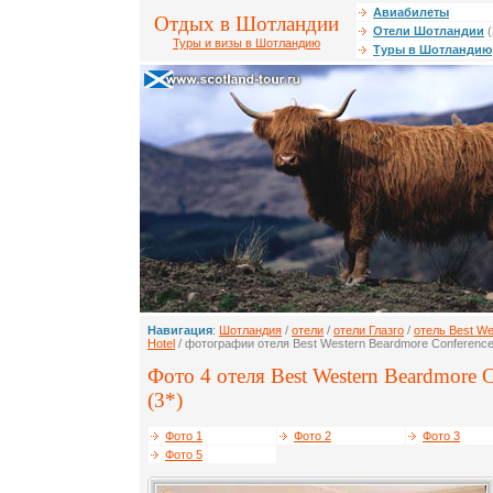
Авиабилеты
Отдых в Шотландии
Отели Шотландии
(
Туры и визы в Шотландию
Туры в Шотландию
Навигация
:
Шотландия
/
отели
/
отели Глазго
/
отель Best We
Hotel
/ фотографии отеля Best Western Beardmore Conference
Фото 4 отеля Best Western Beardmore C
(3*)
Фото 1
Фото 2
Фото 3
Фото 5