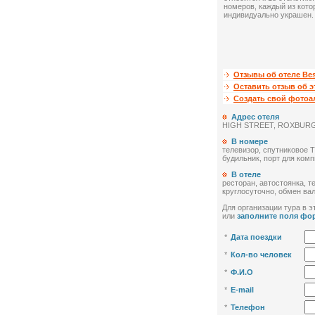
номеров, каждый из кот
индивидуально украшен.
Отзывы об отеле Bes
Оставить отзыв об э
Создать свой фото
Адрес отеля
HIGH STREET, ROXBUR
В номере
телевизор, спутниковое Т
будильник, порт для ком
В отеле
ресторан, автостоянка, 
круглосуточно, обмен ва
Для организации тура в эт
или
заполните поля фо
*
Дата поездки
*
Кол-во человек
*
Ф.И.О
*
E-mail
*
Телефон