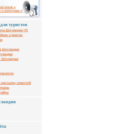
об отеле »
 о попутчике »
для туристов
рты Шотландии (3)
ифрах и фактах
ии
в Шотландии
отландии
х Шотландии
ельности
 рассылку новостей
страны
 сайты
тландии
йта