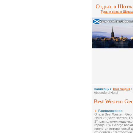
Отдых в Шотл
Туры и визы в Шотл
Навигация
:
Шотландия
/
Abbotsford Hotel
Best Western Ge
Расположение:
Отель Best Western Geor
Hotel 2* (Бест Вестерн Г
2*) расположен недалеко
города. BW George And Abb
является исторической 
относится к 18 столетию.