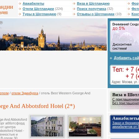
Авиабилеты
Виза в Шотландию
Фор
андии
Отели Шотландии
(224)
Поиск попутчика
(32)
Фот
андию
Туры в Шотландию
(9)
Отзывы о Шотландии
(10)
Кон
Добавить сай
отели
/
отели Эдинбурга
/ отель Best Western George And
Виза в Шот
С приглашением 
Без приглашения 
orge And Abbotsford Hotel (2*)
Авиабилет
ge And Abbotsford
Заказ и брониро
еорг абботсфорд
авиабилетов от 5
 от центра
otsford Hotel -
ценностью и
 В отеле 30