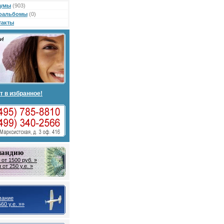
умы
(903)
оальбомы
(0)
такты
т в избранное!
ландию
от 1500 руб. »
от 250 у.е. »
ы
вание
60 у.е. »»