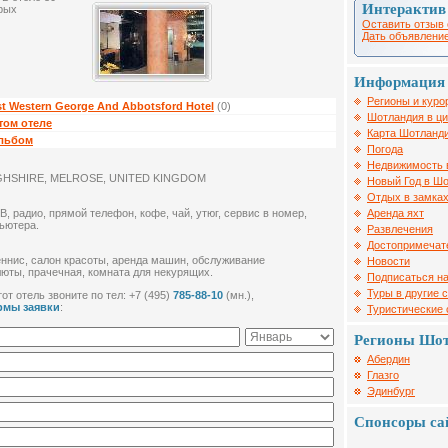
Интерактив
орых
Оставить отзыв 
Дать объявление
Информация 
Регионы и куро
t Western George And Abbotsford Hotel
(0)
Шотландия в ц
том отеле
Карта Шотланд
альбом
Погода
Недвижимость 
GHSHIRE, MELROSE, UNITED KINGDOM
Новый Год в Ш
Отдых в замка
Аренда яхт
В, радио, прямой телефон, кофе, чай, утюг, сервис в номер,
пьютера.
Развлечения
Достопримечат
теннис, салон красоты, аренда машин, обслуживание
Новости
люты, прачечная, комната для некурящих.
Подписаться на
Туры в другие 
от отель звоните по тел: +7 (495)
785-88-10
(мн.),
рмы заявки
:
Туристические
Регионы Шо
Абердин
Глазго
Эдинбург
Спонсоры са