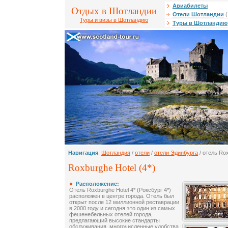
Авиабилеты
Отдых в Шотландии
Отели Шотландии
(
Туры и визы в Шотландию
Туры в Шотландию
Навигация
:
Шотландия
/
отели
/
отели Эдинбурга
/ отель Rox
Roxburghe Hotel (4*)
Расположение:
Отель Roxburghe Hotel 4* (Роксбург 4*)
расположен в центре города. Отель был
открыт после 12 миллионной реставрации
в 2000 году и сегодня это один из самых
фешенебельных отелей города,
предлагающий высокие стандарты
обслуживания, многочисленные удобства