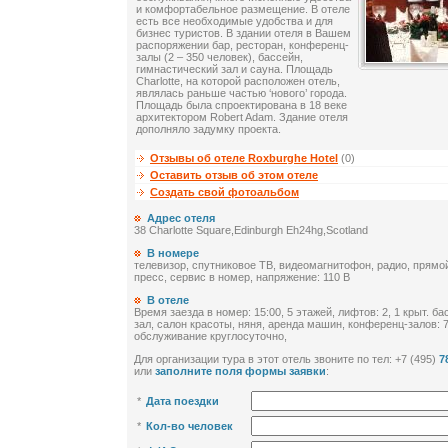
и комфортабельное размещение. В отеле
есть все необходимые удобства и для
бизнес туристов. В здании отеля в Вашем
распоряжении бар, ресторан, конференц-
залы (2 – 350 человек), бассейн,
гимнастический зал и сауна. Площадь
Charlotte, на которой расположен отель,
являлась раньше частью ‘нового’ города.
Площадь была спроектирована в 18 веке
архитектором Robert Adam. Здание отеля
дополняло задумку проекта.
Отзывы об отеле Roxburghe Hotel
(0)
Оставить отзыв об этом отеле
Создать свой фотоальбом
Адрес отеля
38 Charlotte Square,Edinburgh Eh24hg,Scotland
В номере
телевизор, спутниковое ТВ, видеомагнитофон, радио, прямо
пресс, сервис в номер, напряжение: 110 В
В отеле
Время заезда в номер: 15:00, 5 этажей, лифтов: 2, 1 крыт. б
зал, салон красоты, няня, аренда машин, конференц-залов: 7
обслуживание круглосуточно,
Для организации тура в этот отель звоните по тел: +7 (495)
7
или
заполните поля формы заявки
:
*
Дата поездки
*
Кол-во человек