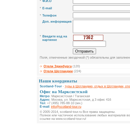
*
Ф.И.О
*
E-mail
*
Телефон
Доп. информация
*
Введите код на
картинке
Поля, отмеченные звездочкой (*) обязательны для заполнен
Отели Эдинбурга
(120)
Отели Шотландии
(224)
Наши координаты
Scotland-Тour
-
туры в Шотландию, отдых в Шотландии, от
Офис на Марксистской
Метро
: Марксистская / Таганская
Адрес
: Москва, ул. Марксистская, д 3 офис 416
Тел
: +7 (495) 785-88-10 (мн.)
E-mail
:
info@scotland-tour.ru
© 2005-2014, scotland-tour.ru Все права защищены.
Полное или частичное использование любых материалов во
ссылке на www.scotland-tour.ru!