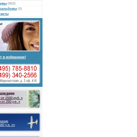
умы
(903)
оальбомы
(0)
такты
т в избранное!
ландию
от 1500 руб. »
от 250 у.е. »
ы
вание
60 у.е. »»