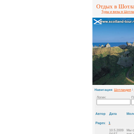
Отдых в Шотл
Туры и визы в Шотл
Навигация
:
Шотландия
/
Логин:
П
Автор
Дата
Мол
Pages
:
1
10.5.2009
Мы с
04:57
тур,