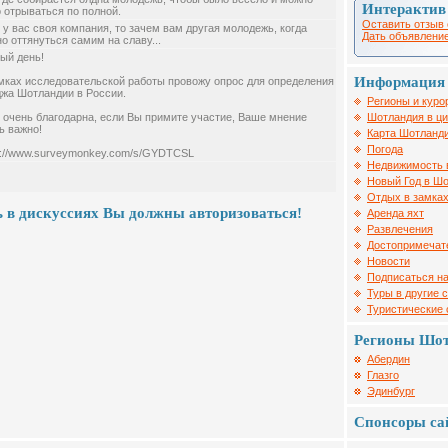
Интерактив
 отрываться по полной.
Оставить отзыв 
 у вас своя компания, то зачем вам другая молодежь, когда
Дать объявление
о оттянуться самим на славу...
ый день!
Информация 
мках исследовательской работы провожу опрос для определения
жа Шотландии в России.
Регионы и куро
 очень благодарна, если Вы примите участие, Ваше мнение
Шотландия в ц
ь важно!
Карта Шотланд
Погода
s://www.surveymonkey.com/s/GYDTCSL
Недвижимость 
Новый Год в Ш
Отдых в замка
 в дискуссиях Вы должны авторизоваться!
Аренда яхт
Развлечения
Достопримечат
Новости
Подписаться на
Туры в другие 
Туристические
Регионы Шо
Абердин
Глазго
Эдинбург
Спонсоры са