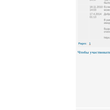
было
18.11.2010
Если
14:03
можн
17.4.2014
Добр
01:13
В ра
имид
Буду
очен
http
Pages
:
1
Чтобы участвовать