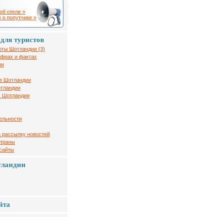
об отеле »
 о попутчике »
для туристов
рты Шотландии (3)
ифрах и фактах
ии
в Шотландии
отландии
х Шотландии
ельности
 рассылку новостей
страны
 сайты
тландии
йта