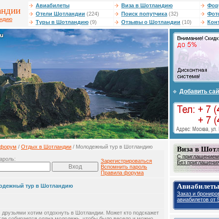
Авиабилеты
Виза в Шотландию
Фор
андии
Отели Шотландии
(224)
Поиск попутчика
(32)
Фот
андию
Туры в Шотландию
(9)
Отзывы о Шотландии
(10)
Кон
Добавить сай
форум
/
Отдых в Шотландии
/ Молодежный тур в Шотландию
Виза в Шот
С приглашением 
ароль:
Зарегистрироваться
Без приглашения 
Вспомнить пароль
Правила форума
Авиабилет
одежный тур в Шотландию
Заказ и брониро
авиабилетов от 5
 друзьями хотим отдохнуть в Шотландии. Может кто подскажет
 где собирается олдна молодежь, чтобы было весело и можно